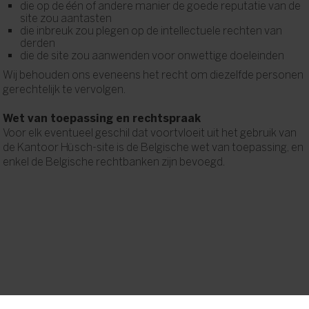
die op de één of andere manier de goede reputatie van de
site zou aantasten
die inbreuk zou plegen op de intellectuele rechten van
derden
die de site zou aanwenden voor onwettige doeleinden
Wij behouden ons eveneens het recht om diezelfde personen
gerechtelijk te vervolgen.
Wet van toepassing en rechtspraak
Voor elk eventueel geschil dat voortvloeit uit het gebruik van
de Kantoor Hüsch-site is de Belgische wet van toepassing, en
enkel de Belgische rechtbanken zijn bevoegd.