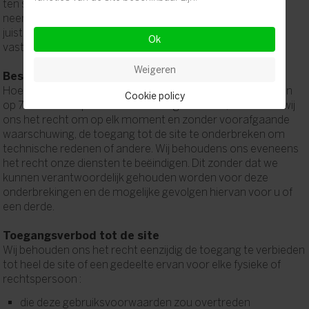
ten stelligste aan om, voordat u eender welke beslissing
neemt (aankoop, huur,...) omtrent het vastgoed, zelf de
juistheid van de informatie en de beschikbaarheid van het
Ok
vastgoed na te gaan door contact met ons op te nemen.
Weigeren
Beschikbaarheid van de site
Hoewel wij ons inzetten om de Kantoor Hüsch-site 7 dagen
Cookie policy
op 7 en 24 uur op 24 ter beschikking te stellen, behouden wij
ons het recht om op elk moment en zonder voorafgaande
waarschuwing, de toegang tot de site te onderbreken om
technische redenen of andere. Wij behoudens ons eveneens
het recht onze diensten te beëindigen. Dit zonder dat we
kunnen verantwoordelijk gehouden worden voor deze
onderbrekingen en de mogelijke gevolgen hiervan voor u of
een derde.
Toegangsverbod tot de site
Wij behouden ons het recht eenzijdig de toegang te verbieden
tot heel de site of een gedeelte ervan voor elke fysieke of
rechtspersoon :
die deze gebruiksvoorwaarden zou overtreden