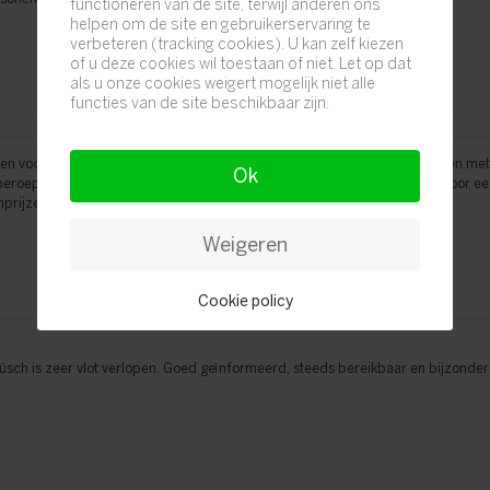
functioneren van de site, terwijl anderen ons
helpen om de site en gebruikerservaring te
verbeteren (tracking cookies). U kan zelf kiezen
of u deze cookies wil toestaan of niet. Let op dat
als u onze cookies weigert mogelijk niet alle
functies van de site beschikbaar zijn.
en voor uw inzet, medewerking en deskundigheid bij de onderhandelingen met d
Ok
eroepsernst opgemaakt. Dergelijke manier van werken is een garantie voor ee
prijzen. Vriendelijke groeten.
Weigeren
Cookie policy
üsch is zeer vlot verlopen. Goed geïnformeerd, steeds bereikbaar en bijzonder v