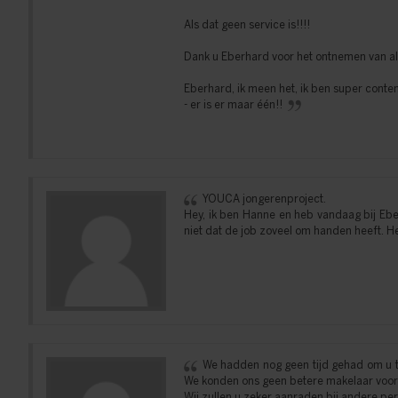
Als dat geen service is!!!!
Dank u Eberhard voor het ontnemen van al
Eberhard, ik meen het, ik ben super content
- er is er maar één!!
YOUCA jongerenproject.
Hey, ik ben Hanne en heb vandaag bij Eber
niet dat de job zoveel om handen heeft. H
We hadden nog geen tijd gehad om u te
We konden ons geen betere makelaar voorst
Wij zullen u zeker aanraden bij andere pe