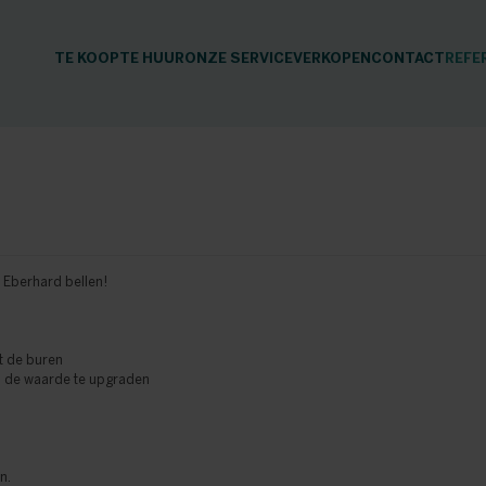
TE KOOP
TE HUUR
ONZE SERVICE
VERKOPEN
CONTACT
REFE
 Eberhard bellen!
t de buren
 om de waarde te upgraden
n.